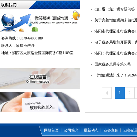
出口退（免）税专题问答
关于完善增值税期末留抵
洛阳市代理记账行业协会1
咨询热线：0379-64886189
联系人：泉鑫 张先生
地址：涧西区太原路金源国际商务C座1109室
洛阳：代理记账行业协会2
国家税务总局令第58号：
《增值税法》来了！2026
1
2
网站首页
公司简介
最新动态
业务宣传
业务范