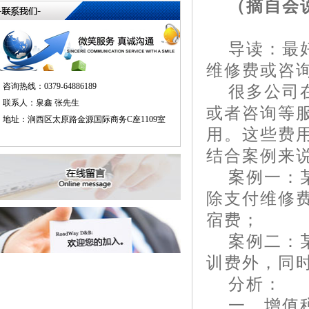
（摘自
会
导读：最
维修费或咨
咨询热线：0379-64886189
很多公司
联系人：泉鑫 张先生
或者咨询等
地址：涧西区太原路金源国际商务C座1109室
用。这些费
结合案例来
案例一：
除支付维修
宿费；
案例二：
训费外，同
分析：
一、增值