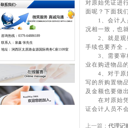
对原始凭证进
面呢？下面我
1、会计人员
况相一致，也
咨询热线：0379-64886189
2、就是观察
联系人：泉鑫 张先生
手续也要齐全
地址：涧西区太原路金源国际商务C座1109室
3、需要审核
业在购进物品
4、对于原始
写的所购置物
及金额也要做
在对原始凭证
证会计人员不
上一篇：
代理记